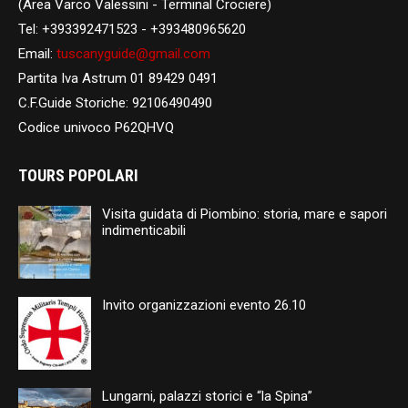
(Area Varco Valessini - Terminal Crociere)
Tel: +393392471523 - +393480965620
Email:
tuscanyguide@gmail.com
Partita Iva Astrum 01 89429 0491
C.F.Guide Storiche: 92106490490
Codice univoco P62QHVQ
TOURS POPOLARI
Visita guidata di Piombino: storia, mare e sapori
indimenticabili
Invito organizzazioni evento 26.10
Lungarni, palazzi storici e “la Spina”